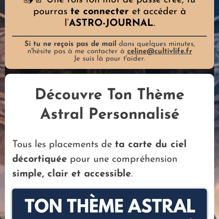
📤📄 Une fois ton mot de passe créé, tu
pourras
te connecter
et accéder à
l’
ASTRO-JOURNAL
.
Si tu ne reçois pas de mail
dans quelques minutes,
n'hésite pas à me contacter à
celine@cultivlife.fr
Je suis là pour t'aider.
Découvre Ton Thème
Astral Personnalisé
Tous les placements de
ta carte du ciel
décortiquée
pour une compréhension
simple, clair et accessible
.